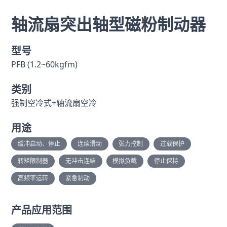
轴流扇突出轴型磁粉制动器
型号
PFB (1.2~60kgfm)
类别
强制空冷式+轴流扇空冷
用途
缓冲启动、停止
连续滑动
张力控制
过载保护
转矩限制器
无冲击连结
模拟负载
停止保持
高频率运转
紧急制动
产品应用范围