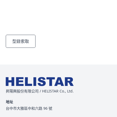
決方案
通過我們多樣的高品質產品，發現滿足您需求的完美解決
方案。
型錄索取
聯絡我們
昇陽興股份有限公司 / HELISTAR Co., Ltd.
地址
台中市大雅區中和六路 96 號