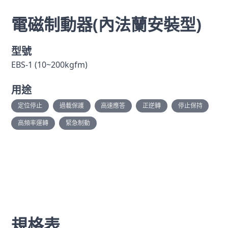
電磁制動器(內法蘭安裝型)
型號
EBS-1 (10~200kgfm)
用途
定位停止
過載保護
高速應答
正逆轉
停止保持
高頻率運轉
緊急制動
規格表