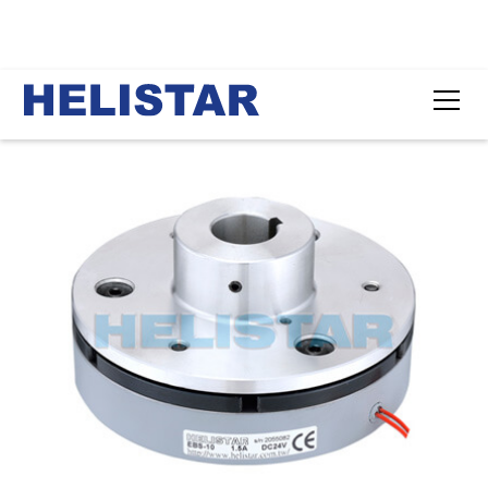
首頁
產品
電磁制動器(內法蘭安裝型)