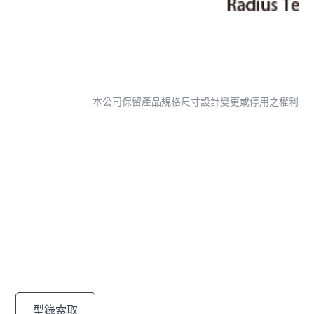
本公司保留產品規格尺寸設計變更或停用之權利
尋找專為您量身打造的解
決方案
通過我們多樣的高品質產品，發現滿足您需求的完美解決
方案。
型錄索取
聯絡我們