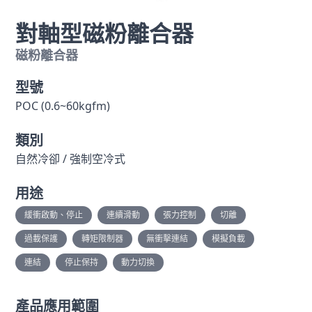
對軸型磁粉離合器
磁粉離合器
型號
POC (0.6~60kgfm)
類別
自然冷卻 / 強制空冷式
用途
緩衝啟動、停止
連續滑動
張力控制
切離
過載保護
轉矩限制器
無衝擊連結
模擬負載
連結
停止保持
動力切換
產品應用範圍