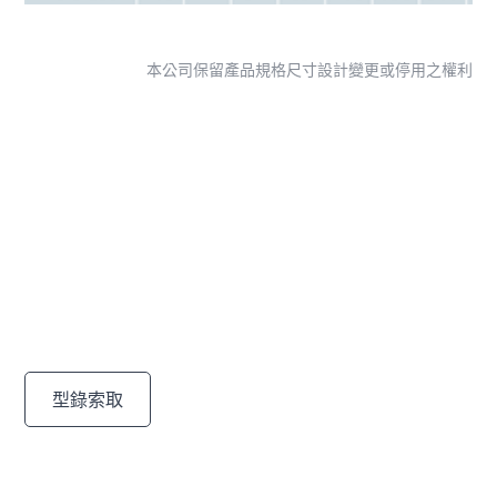
本公司保留產品規格尺寸設計變更或停用之權利
尋找專為您量身打造的解
決方案
通過我們多樣的高品質產品，發現滿足您需求的完美解決
方案。
型錄索取
聯絡我們