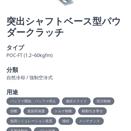
突出シャフトベース型パウ
ダークラッチ
タイプ
POC-FT (1.2~60kgfm)
分類
自然冷却 / 強制空冷式
用途
バッファ開始、バッファ停止
連続スライド
張力制御
切断
過負荷保護
トルク制限
駆動引き寄せ
負荷シミュレーション装置
接続
メンテナンス
高周波動作
パワー交換