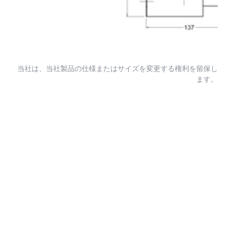
当社は、当社製品の仕様またはサイズを変更する権利を留保し
ます。
お客様に合わせたソリ
ューションをご提供し
ます
当社の幅広い高品質製品で、お客様のニーズに最適なソ
リューション提案を努めます